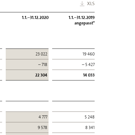
XLS
1.1.–31.12.2020
1.1.–31.12.2019
angepasst*
23 022
19 460
– 718
– 5 427
22 304
14 033
4 777
5 248
9 578
8 341