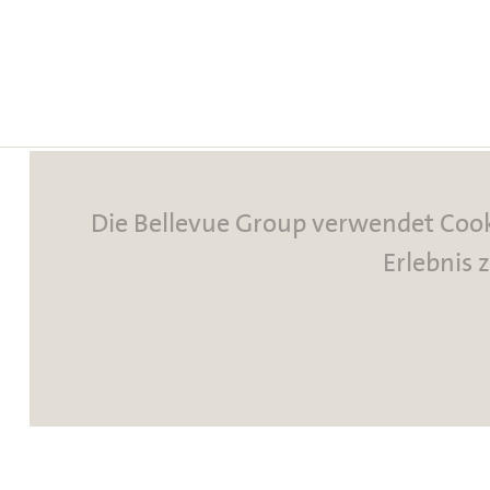
Die Bellevue Group verwendet Cook
Erlebnis 
NUTZUNGSBEDINGUNGEN
ARCHIV
DISCLAIMER
DATENSCHUTZERKLÄRUNG
IMPRESSUM