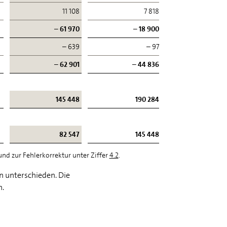
11 108
7 818
– 61 970
– 18 900
– 639
– 97
– 62 901
– 44 836
145 448
190 284
82 547
145 448
nd zur Fehlerkorrektur unter Ziffer
4.2
.
n unterschieden. Die
n.