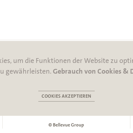
ies, um die Funktionen der Website zu opt
Bellevue Group AG
zu gewährleisten.
Gebrauch von Cookies & D
Seestrasse 16
8700 Küsnacht/Schweiz
COOKIES AKZEPTIEREN
+41 44 267 67 00
info(at)bellevue.ch
© Bellevue Group