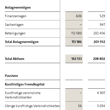
Anlagevermögen
Anlagevermögen
Finanzanlagen
Finanzanlagen
606
529
Sachanlagen
Sachanlagen
–
947
Beteiligungen
Beteiligungen
112 580
202 456
Total Anlagevermögen
Total Anlagevermögen
113 186
203 932
Total Aktiven
Total Aktiven
142 133
208 802
Passiven
Passiven
Kurzfristiges Fremdkapital
Kurzfristiges Fremdkapital
Kurzfristige verzinsliche
Kurzfristige verzinsliche
–
4 907
Verbindlichkeiten
Verbindlichkeiten
Übrige kurzfristige Verbindlichkeiten
Übrige kurzfristige Verbindlichkeiten
56
3 034