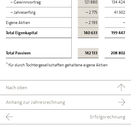
– Gewinnvortrag
– Gewinnvortrag
121 880
134 424
– Jahreserfolg
– Jahreserfolg
– 2 775
41 302
Eigene Aktien
Eigene Aktien
– 2 193
–
Total Eigenkapital
Total Eigenkapital
140 633
199 447
Total Passiven
Total Passiven
142 133
208 802
1)
für durch Tochtergesellschaften gehaltene eigene Aktien
Nach oben
Anhang zur Jahresrechnung
Erfolgsrechnung