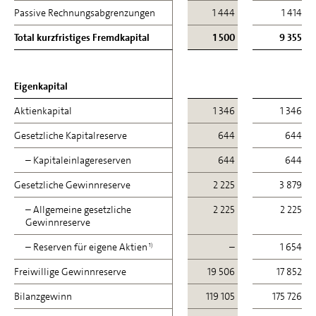
Passive Rechnungsabgrenzungen
Passive Rechnungsabgrenzungen
1 444
1 414
Total kurzfristiges Fremdkapital
Total kurzfristiges Fremdkapital
1 500
9 355
Eigenkapital
Eigenkapital
Aktienkapital
Aktienkapital
1 346
1 346
Gesetzliche Kapitalreserve
Gesetzliche Kapitalreserve
644
644
– Kapitaleinlagereserven
– Kapitaleinlagereserven
644
644
Gesetzliche Gewinnreserve
Gesetzliche Gewinnreserve
2 225
3 879
– Allgemeine gesetzliche
– Allgemeine gesetzliche
2 225
2 225
Gewinnreserve
Gewinnreserve
– Reserven für eigene Aktien
– Reserven für eigene Aktien
–
1 654
1)
1)
Freiwillige Gewinnreserve
Freiwillige Gewinnreserve
19 506
17 852
Bilanzgewinn
Bilanzgewinn
119 105
175 726