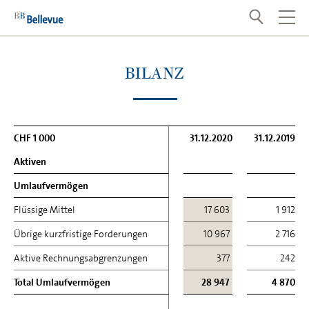
BILANZ
CHF 1 000
CHF 1 000
31.12.2020
31.12.2019
Aktiven
Aktiven
Umlaufvermögen
Umlaufvermögen
Flüssige Mittel
Flüssige Mittel
17 603
1 912
Übrige kurzfristige Forderungen
Übrige kurzfristige Forderungen
10 967
2 716
Aktive Rechnungsabgrenzungen
Aktive Rechnungsabgrenzungen
377
242
Total Umlaufvermögen
Total Umlaufvermögen
28 947
4 870