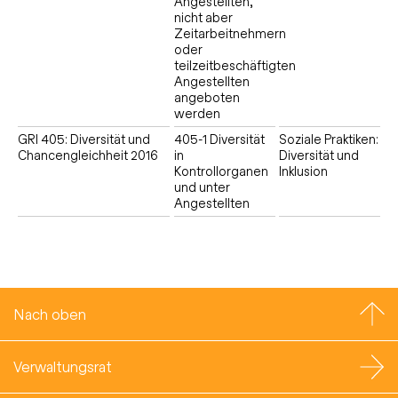
Angestellten,
nicht aber
Zeitarbeitnehmern
oder
teilzeitbeschäftigten
Angestellten
angeboten
werden
GRI 405: Diversität und
405-1 Diversität
Soziale Praktiken:
Chancengleichheit 2016
in
Diversität und
Kontrollorganen
Inklusion
und unter
Angestellten
Nach oben
Verwaltungsrat