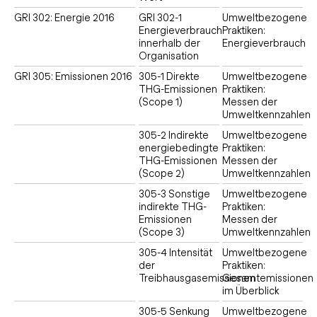
GRI 302: Energie 2016
GRI 302-1
Umweltbezogene
Energieverbrauch
Praktiken:
innerhalb der
Energieverbrauch
Organisation
GRI 305: Emissionen 2016
305-1 Direkte
Umweltbezogene
THG-Emissionen
Praktiken:
(Scope 1)
Messen der
Umweltkennzahlen
305-2 Indirekte
Umweltbezogene
energiebedingte
Praktiken:
THG-Emissionen
Messen der
(Scope 2)
Umweltkennzahlen
305-3 Sonstige
Umweltbezogene
indirekte THG-
Praktiken:
Emissionen
Messen der
(Scope 3)
Umweltkennzahlen
305-4 Intensität
Umweltbezogene
der
Praktiken:
Treibhausgasemissionen
Gesamtemissionen
im Überblick
305-5 Senkung
Umweltbezogene