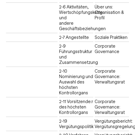
2-6 Aktivitäten,
Über uns:
Wertschöpfungskette
Organisation &
und
Profil
andere
Geschäftsbeziehungen
2-7 Angestellte
Soziale Praktiken
2-9
Corporate
Führungsstruktur
Governance
und
Zusammensetzung
2-10
Corporate
Nominierung und
Governance:
Auswahl des
Verwaltungsrat
höchsten
Kontrollorgans
2-11 Vorsitzende:r
Corporate
des höchsten
Governance:
Kontrollorgans
Verwaltungsrat
2-19
Vergütungsbericht:
Vergütungspolitik
Vergütunsgregelun