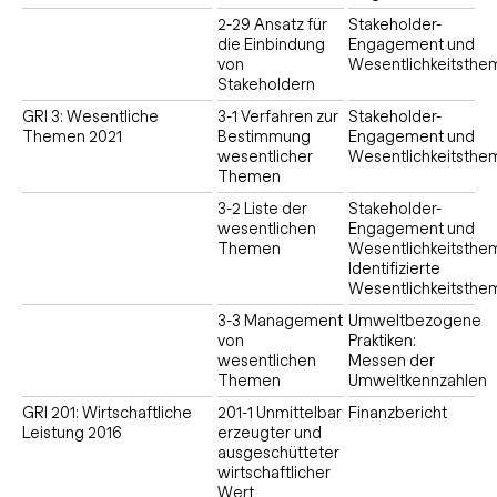
2-29 Ansatz für
Stakeholder-
die Einbindung
Engagement und
von
Wesentlichkeitsthe
Stakeholdern
GRI 3: Wesentliche
3-1 Verfahren zur
Stakeholder-
Themen 2021
Bestimmung
Engagement und
wesentlicher
Wesentlichkeitsthe
Themen
3-2 Liste der
Stakeholder-
wesentlichen
Engagement und
Themen
Wesentlichkeitsthe
Identifizierte
Wesentlichkeitsthe
3-3 Management
Umweltbezogene
von
Praktiken:
wesentlichen
Messen der
Themen
Umweltkennzahlen
GRI 201: Wirtschaftliche
201-1 Unmittelbar
Finanzbericht
Leistung 2016
erzeugter und
ausgeschütteter
wirtschaftlicher
Wert