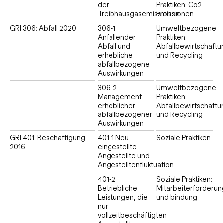
der
Praktiken: Co2-
Treibhausgasemissionen
Emissionen
GRI 306: Abfall 2020
306-1
Umweltbezogene
Anfallender
Praktiken:
Abfall und
Abfallbewirtschaftu
erhebliche
und Recycling
abfallbezogene
Auswirkungen
306-2
Umweltbezogene
Management
Praktiken:
erheblicher
Abfallbewirtschaftu
abfallbezogener
und Recycling
Auswirkungen
GRI 401: Beschäftigung
401-1 Neu
Soziale Praktiken
2016
eingestellte
Angestellte und
Angestelltenfluktuation
401-2
Soziale Praktiken:
Betriebliche
Mitarbeiterförderun
Leistungen, die
und bindung
nur
vollzeitbeschäftigten