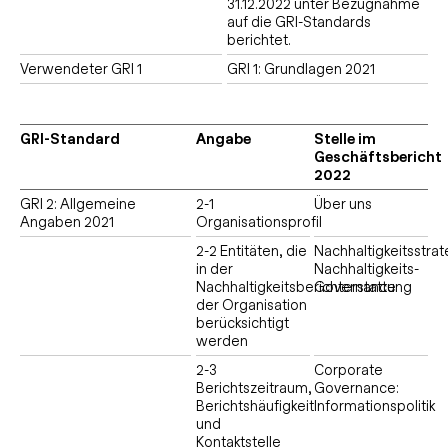
31.12.2022 unter Bezugnahme
auf die GRI-Standards
berichtet.
Verwendeter GRI 1
GRI 1: Grundlagen 2021
GRI-Standard
Angabe
Stelle im
Geschäftsbericht
2022
GRI 2: Allgemeine
2-1
Über uns
Angaben 2021
Organisationsprofil
2-2 Entitäten, die
Nachhaltigkeitsstrat
in der
Nachhaltigkeits-
Nachhaltigkeitsberichterstattung
Governance
der Organisation
berücksichtigt
werden
2-3
Corporate
Berichtszeitraum,
Governance:
Berichtshäufigkeit
Informationspolitik
und
Kontaktstelle