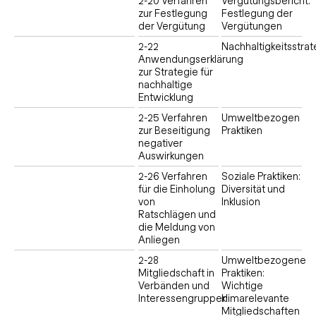
2-20 Verfahren
Vergütungsbericht:
zur Festlegung
Festlegung der
der Vergütung
Vergütungen
2-22
Nachhaltigkeitsstrat
Anwendungserklärung
zur Strategie für
nachhaltige
Entwicklung
2-25 Verfahren
Umweltbezogen
zur Beseitigung
Praktiken
negativer
Auswirkungen
2-26 Verfahren
Soziale Praktiken:
für die Einholung
Diversität und
von
Inklusion
Ratschlägen und
die Meldung von
Anliegen
2-28
Umweltbezogene
Mitgliedschaft in
Praktiken:
Verbänden und
Wichtige
Interessengruppen
klimarelevante
Mitgliedschaften