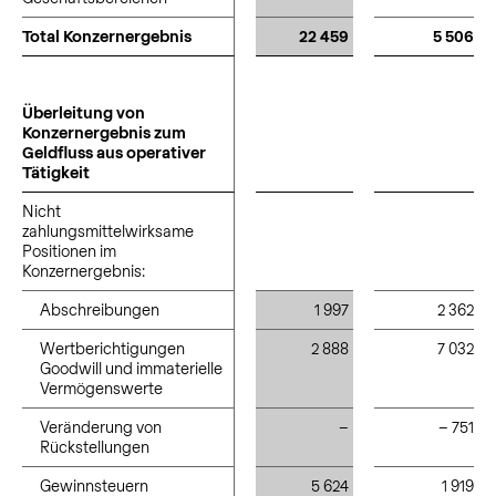
Total Konzernergebnis
Total Konzernergebnis
22 459
5 506
Überleitung von
Überleitung von
Konzernergebnis zum
Konzernergebnis zum
Geldfluss aus operativer
Geldfluss aus operativer
Tätigkeit
Tätigkeit
Nicht
Nicht
zahlungsmittelwirksame
zahlungsmittelwirksame
Positionen im
Positionen im
Konzernergebnis:
Konzernergebnis:
Abschreibungen
Abschreibungen
1 997
2 362
Wertberichtigungen
Wertberichtigungen
2 888
7 032
Goodwill und immaterielle
Goodwill und immaterielle
Vermögenswerte
Vermögenswerte
Veränderung von
Veränderung von
–
– 751
Rückstellungen
Rückstellungen
Gewinnsteuern
Gewinnsteuern
5 624
1 919