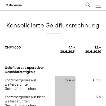
Konsolidierte Geldflussrechnung
CHF 1 000
CHF 1 000
1.1.–
1.1.–
30.6.2021
30.6.2020
Geldfluss aus operativer
Geldfluss aus operativer
Geschäftstätigkeit
Geschäftstätigkeit
Konzernergebnis aus
Konzernergebnis aus
22 459
6 203
weitergeführten
weitergeführten
Geschäftsbereichen
Geschäftsbereichen
Konzernergebnis aus nicht
Konzernergebnis aus nicht
–
– 697
weitergeführten
weitergeführten
Geschäftsbereichen
Geschäftsbereichen