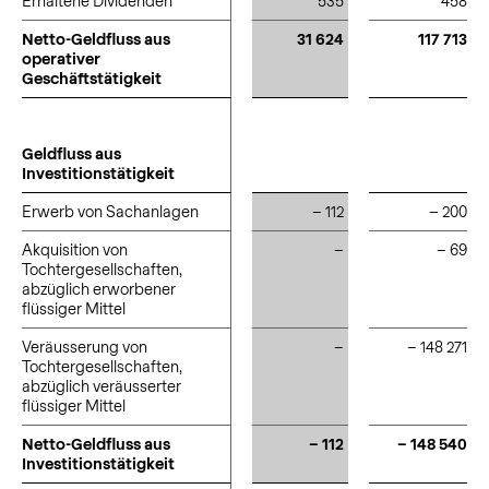
Erhaltene Dividenden
Erhaltene Dividenden
535
458
Netto-Geldfluss aus
Netto-Geldfluss aus
31 624
117 713
operativer
operativer
Geschäftstätigkeit
Geschäftstätigkeit
Geldfluss aus
Geldfluss aus
Investitionstätigkeit
Investitionstätigkeit
Erwerb von Sachanlagen
Erwerb von Sachanlagen
– 112
– 200
Akquisition von
Akquisition von
–
– 69
Tochtergesellschaften,
Tochtergesellschaften,
abzüglich erworbener
abzüglich erworbener
flüssiger Mittel
flüssiger Mittel
Veräusserung von
Veräusserung von
–
– 148 271
Tochtergesellschaften,
Tochtergesellschaften,
abzüglich veräusserter
abzüglich veräusserter
flüssiger Mittel
flüssiger Mittel
Netto-Geldfluss aus
Netto-Geldfluss aus
– 112
– 148 540
Investitionstätigkeit
Investitionstätigkeit