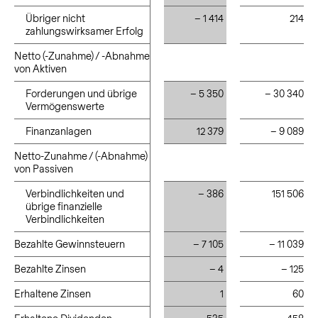
Übriger nicht
Übriger nicht
– 1 414
214
zahlungswirksamer Erfolg
zahlungswirksamer Erfolg
Netto (-Zunahme) / -Abnahme
Netto (-Zunahme) / -Abnahme
von Aktiven
von Aktiven
Forderungen und übrige
Forderungen und übrige
– 5 350
– 30 340
Vermögenswerte
Vermögenswerte
Finanzanlagen
Finanzanlagen
12 379
– 9 089
Netto-Zunahme / (-Abnahme)
Netto-Zunahme / (-Abnahme)
von Passiven
von Passiven
Verbindlichkeiten und
Verbindlichkeiten und
– 386
151 506
übrige finanzielle
übrige finanzielle
Verbindlichkeiten
Verbindlichkeiten
Bezahlte Gewinnsteuern
Bezahlte Gewinnsteuern
– 7 105
– 11 039
Bezahlte Zinsen
Bezahlte Zinsen
– 4
– 125
Erhaltene Zinsen
Erhaltene Zinsen
1
60