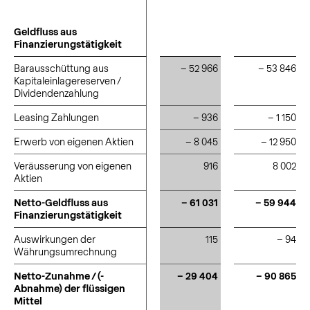
Geldfluss aus
Geldfluss aus
Finanzierungstätigkeit
Finanzierungstätigkeit
Barausschüttung aus
Barausschüttung aus
– 52 966
– 53 846
Kapitaleinlagereserven /
Kapitaleinlagereserven /
Dividendenzahlung
Dividendenzahlung
Leasing Zahlungen
Leasing Zahlungen
– 936
– 1 150
Erwerb von eigenen Aktien
Erwerb von eigenen Aktien
– 8 045
– 12 950
Veräusserung von eigenen
Veräusserung von eigenen
916
8 002
Aktien
Aktien
Netto-Geldfluss aus
Netto-Geldfluss aus
– 61 031
– 59 944
Finanzierungstätigkeit
Finanzierungstätigkeit
Auswirkungen der
Auswirkungen der
115
– 94
Währungsumrechnung
Währungsumrechnung
Netto-Zunahme / (-
Netto-Zunahme / (-
– 29 404
– 90 865
Abnahme) der flüssigen
Abnahme) der flüssigen
Mittel
Mittel