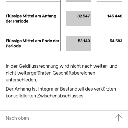
Flüssige Mittel am Anfang
Flüssige Mittel am Anfang
82 547
145 448
der Periode
der Periode
Flüssige Mittel am Ende der
Flüssige Mittel am Ende der
53 143
54 583
Periode
Periode
In der Geldflussrechnung wird nicht nach weiter- und
nicht weitergeführten Geschäftsbereichen
unterschieden.
Der Anhang ist integraler Bestandteil des verkürzten
konsolidierten Zwischenabschlusses.
Nach oben