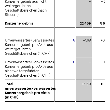
Konzernergebnis aus nicht
Konzernergebnis aus nicht
–
– 697
weitergeführten
weitergeführten
Geschäftsbereichen (nach
Geschäftsbereichen (nach
Steuern)
Steuern)
Konzernergebnis
Konzernergebnis
22 459
5 506
Unverwässertes/Verwässertes
Unverwässertes/Verwässertes
8
+1.69
+0.46
Konzernergebnis pro Aktie aus
Konzernergebnis pro Aktie aus
weitergeführten
weitergeführten
Geschäftsbereichen (in CHF)
Geschäftsbereichen (in CHF)
Unverwässertes/Verwässertes
Unverwässertes/Verwässertes
8
–
– 0.05
Konzernergebnis pro Aktie aus
Konzernergebnis pro Aktie aus
nicht weitergeführten
nicht weitergeführten
Geschäftsbereichen (in CHF)
Geschäftsbereichen (in CHF)
Total
Total
+1.69
+0.41
unverwässertes/verwässertes
unverwässertes/verwässertes
Konzernergebnis pro Aktie
Konzernergebnis pro Aktie
(in CHF)
(in CHF)