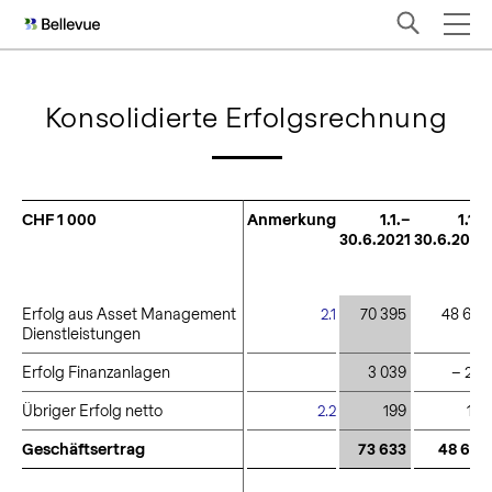
Konsolidierte Erfolgsrechnung
CHF 1 000
CHF 1 000
Anmerkung
1.1.–
1.1.–
30.6.2021
30.6.2020
Erfolg aus Asset Management
Erfolg aus Asset Management
2.1
70 395
48 680
Dienstleistungen
Dienstleistungen
Erfolg Finanzanlagen
Erfolg Finanzanlagen
3 039
– 220
Übriger Erfolg netto
Übriger Erfolg netto
2.2
199
179
Geschäftsertrag
Geschäftsertrag
73 633
48 639